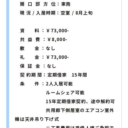
開 口 部 方 位：東南
現 況 / 入居時期：空室 / 8月上旬
賃 料 ：￥73,000-
共 益 費 ：￥8,000-
敷 金 ：なし
礼 金 ：￥73,000-
保 証 金 ：なし
契 約期 間：定期借家 15年間
条 件 ：2人入居可能
ルームシェア可能
15年定期借家契約、途中解約可
共用廊下側居室のエアコン室外
機は天井吊り下げ式
※工事費用は賃借人様ご負担で