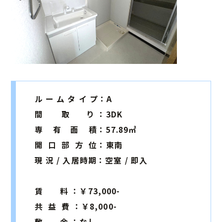
ル ー ム タ イ プ：A
間 取 り ：3DK
専 有 面 積：57.89㎡
開 口 部 方 位：東南
現 況 / 入居時期：空室 / 即入
賃 料 ：￥73,000-
共 益 費 ：￥8,000-
敷 金 ：なし