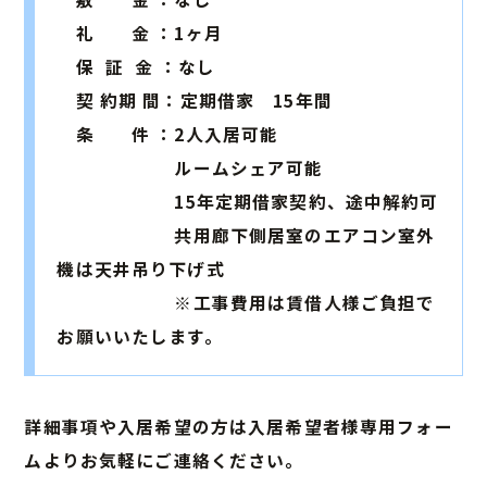
礼 金 ：1ヶ月
ホーム
保 証 金 ：なし
お知らせ
契 約期 間：定期借家 15年間
条 件 ：2人入居可能
こだわり
ルームシェア可能
ルームタイプ
15年定期借家契約、途中解約可
共用廊下側居室のエアコン室外
ロケーション
機は天井吊り下げ式
※工事費用は賃借人様ご負担で
ギャラリー
お願いいたします。
物件概要
詳細事項や入居希望の方は入居希望者様専用フォー
ムよりお気軽にご連絡ください。