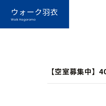
ウォーク羽衣
Walk Hagoromo
【空室募集中】40