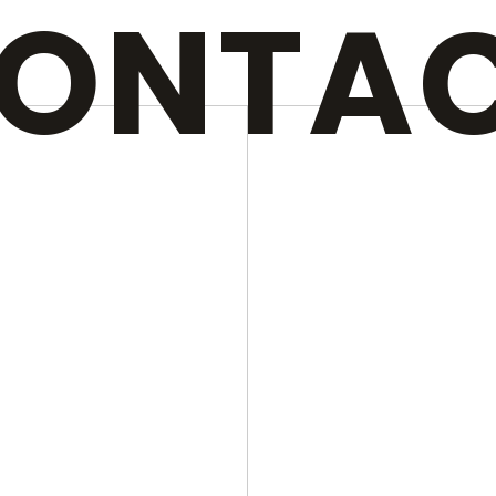
ONTA
N