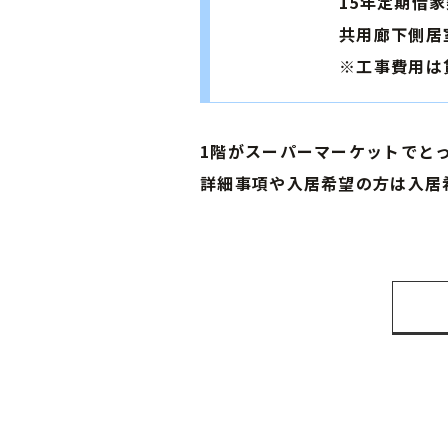
15年定期借家契約
共用廊下側居室のエ
※工事費用は賃借人
1階がスーパーマーケットでと
詳細事項や入居希望の方は入居