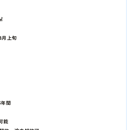
㎡
 3月上旬
5年間
能