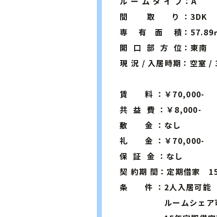
ル ー ム タ イ プ：A
間 取 り ：3DK
専 有 面 積：57.89
開 口 部 方 位：東南
現 況 / 入居時期：空室 /
賃 料 ：￥70,000-
共 益 費 ：￥8,000-
敷 金 ：なし
礼 金 ：￥70,000-
保 証 金 ：なし
契 約期 間：定期借家 1
条 件 ：2人入居可能
ルームシェア可